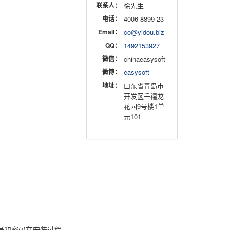
联系人：
徐先生
电话：
4006-8899-23
Email：
co@yidou.biz
QQ：
1492153927
微信：
chinaeasysoft
微博：
easysoft
地址：
山东省青岛市
开发区千禧龙
花园9号楼1单
元101
帐号和密码在安装过程