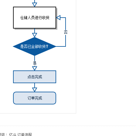
键词
：亿斗,订单流程